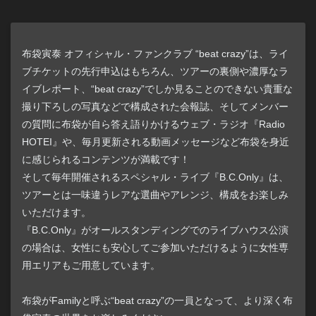
布袋寅泰 オフィシャル・ファンクラブ “beat crazy”は、ライ
ブチケットの先行申込はもちろん、ツアーの裏側や濃厚なラ
イブレポート、“beat crazy”でしか見ることのできない貴重な
撮り下ろしの写真などで構成された会報誌、そしてメンバー
の質問に布袋が自ら答え語りかけるウェブ・ラジオ『Radio
HOTEI』や、毎月更新される動画メッセージなど布袋を身近
に感じられるコンテンツが満載です！
そして毎年開催されるスペシャル・ライブ『B.C.Only』は、
ツアーとは一味違うレアな選曲やアレンジ、構成をお楽しみ
いただけます。
『B.C.Only』がオールスタンディングでのライブハウス公演
の場合は、女性にも安心してご参加いただけるように女性専
用エリアもご用意しています。
布袋がFamilyと呼ぶ“beat crazy”の一員となって、より深く布