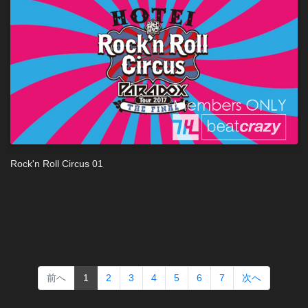
Rock'n Roll Circus 01
(current)
前へ
1
2
3
4
5
6
7
次へ