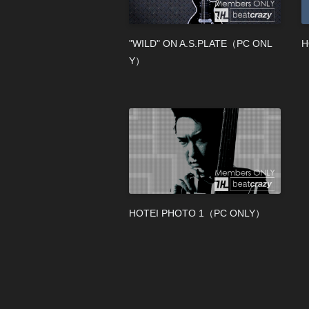
"WILD" ON A.S.PLATE（PC ONL
H
Y）
HOTEI PHOTO 1（PC ONLY）