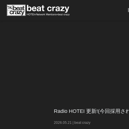
Radio HOTEI 更新!(今回
2026
.
05
.
21
|
beat crazy