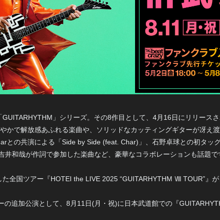
ITARHYTHM」シリーズ。その8作目として、4月16日にリリースされた
とった華やかで解放感あふれる楽曲や、ソリッドなカッティングギターが冴
演による「Side by Side (feat. Char)」、石野卓球との初タッグ曲「Mo
KEYの吉井和哉が作詞で参加した楽曲など、豪華なコラボレーションも話題で
ー『HOTEI the LIVE 2025 “GUITARHYTHM Ⅷ TOUR
。
公演として、8月11日(月・祝)に日本武道館での『GUITARHYTHM Ⅷ TO