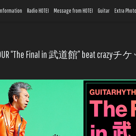
Information
Radio HOTEI
Message from HOTEI
Guitar
Extra Phot
II TOUR “The Final in 武道館” beat 