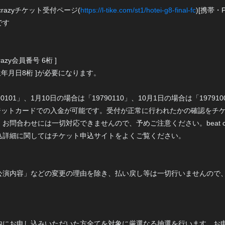
razyチケット受付ページ(
https://l-tike.com/st1/hotei-g8-final-fc
)[携帯
です
azy会員番号 6桁 ]
登録生年月日8桁 ]が必要になります。
90101」、1月10日の場合は「19790110」、10月1日の場合は「197
クレジットカードでの入金が可能です。受付が正常に行われたかの確認をチ
問合わせには一切対応できませんので、予めご注意ください。beat cr
込詳細に関してはチケット申込サイトをよくご覧ください。
公演内容」などの変更の理由を除き、払い戻し等は一切行いませんので
内にお申し込みいただいた方全てを対象に厳選なる抽選を行います。お