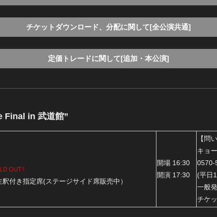
チケットダウンロード、分配に関して[全公演共通]
定価トレードに関して[追加・本公演]
e Final in 武道館”
【問
キョ
開場 16:30
0570-
LD OUT !
開演 17:30
(平日1
注釈付き指定席(ステージサイド席販売中）
一般発
チケ