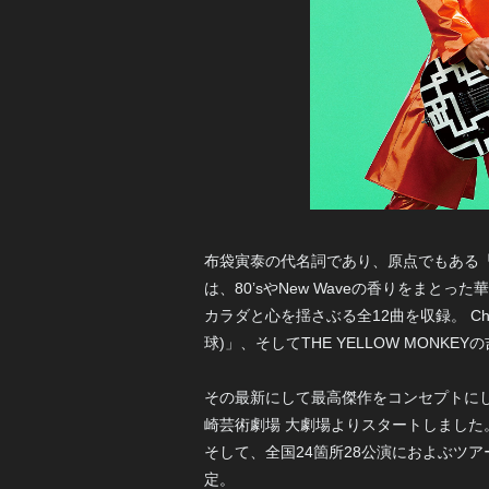
布袋寅泰の代名詞であり、原点でもある「GU
は、80’sやNew Waveの香りをま
カラダと心を揺さぶる全12曲を収録。 Charとの共
球)」、そしてTHE YELLOW MON
その最新にして最高傑作をコンセプトにした全国ツア
崎芸術劇場 大劇場よりスタートしました
そして、全国24箇所28公演におよぶツアーの追加
定。