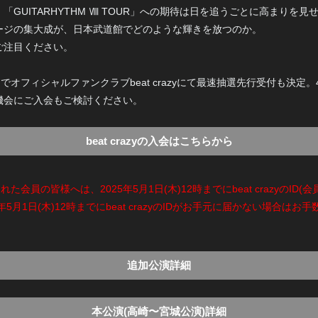
GUITARHYTHM Ⅷ TOUR」への期待は日を追うごとに高まりを見
ージの集大成が、日本武道館でどのような輝きを放つのか。
ご注目ください。
期間でオフィシャルファンクラブbeat crazyにて最速抽選先行受付も決定
機会にご入会もご検討ください。
beat crazyの入会はこちらから
た会員の皆様へは、2025年5月1日(木)12時までにbeat crazyのID(会
1日(木)12時までにbeat crazyのIDがお手元に届かない場合はお手数
追加公演詳細
本公演(高崎〜宮城公演)詳細