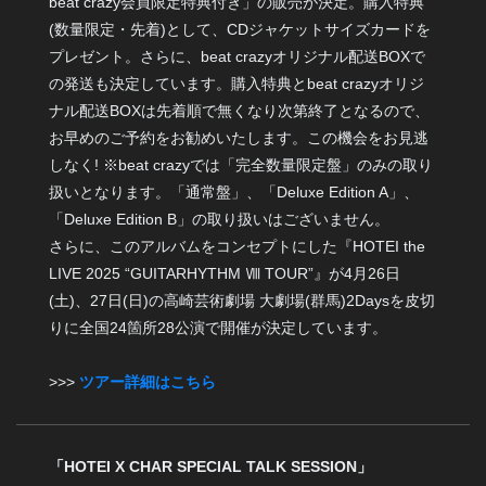
beat crazy会員限定特典付き」の販売が決定。購入特典
(数量限定・先着)として、CDジャケットサイズカードを
プレゼント。さらに、beat crazyオリジナル配送BOXで
の発送も決定しています。購入特典とbeat crazyオリジ
ナル配送BOXは先着順で無くなり次第終了となるので、
お早めのご予約をお勧めいたします。この機会をお見逃
しなく! ※beat crazyでは「完全数量限定盤」のみの取り
扱いとなります。「通常盤」、「Deluxe Edition A」、
「Deluxe Edition B」の取り扱いはございません。
さらに、このアルバムをコンセプトにした『HOTEI the
LIVE 2025 “GUITARHYTHM Ⅷ TOUR”』が4月26日
(土)、27日(日)の高崎芸術劇場 大劇場(群馬)2Daysを皮切
りに全国24箇所28公演で開催が決定しています。
>>>
ツアー詳細はこちら
「HOTEI X CHAR SPECIAL TALK SESSION」