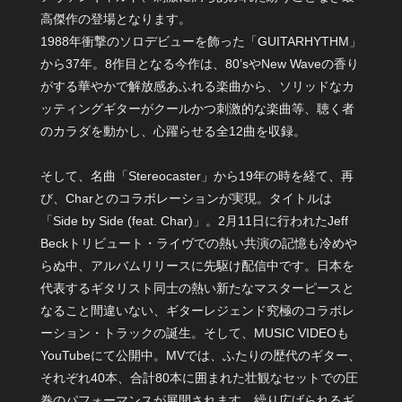
高傑作の登場となります。
1988年衝撃のソロデビューを飾った「GUITARHYTHM」
から37年。8作目となる今作は、80’sやNew Waveの香り
がする華やかで解放感あふれる楽曲から、ソリッドなカ
ッティングギターがクールかつ刺激的な楽曲等、聴く者
のカラダを動かし、心躍らせる全12曲を収録。
そして、名曲「Stereocaster」から19年の時を経て、再
び、Charとのコラボレーションが実現。タイトルは
「Side by Side (feat. Char)」。2月11日に行われたJeff
Beckトリビュート・ライヴでの熱い共演の記憶も冷めや
らぬ中、アルバムリリースに先駆け配信中です。日本を
代表するギタリスト同士の熱い新たなマスターピースと
なること間違いない、ギターレジェンド究極のコラボレ
ーション・トラックの誕生。そして、MUSIC VIDEOも
YouTubeにて公開中。MVでは、ふたりの歴代のギター、
それぞれ40本、合計80本に囲まれた壮観なセットでの圧
巻のパフォーマンスが展開されます。繰り広げられるギ