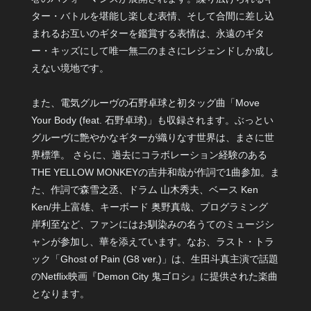
ター・バトルを堪能し楽しむ表情、そして合間に差し込
まれるお互いのギターを鑑賞する表情は、永遠のギタ
ー・キッズにして唯一無二のまさにレジェンドしか成し
えない境地です。
また、電気グルーヴの石野卓球と初タッグ曲「Move
Your Body (feat. 石野卓球)」も収録されます。ぶっとい
グルーヴに艶やかなギターが織りなす世界は、まさに世
界標準。 さらに、過去にコラボレーション経験のある
THE YELLOW MONKEYの吉井和哉が作詞で1曲参加。ま
た、作詞で森雪之丞、ドラム 山木秀夫、ベース Ken
Ken/井上富雄、キーボード 奥野真哉、プログラミング
岸利至など、ファンにはお馴染みの名うてのミュージシ
ャンが参加し、華を添えています。なお、ラスト・トラ
ック「Ghost of Pain (G8 ver.)」は、生田斗真主演で話題
のNetflix映画『Demon City 鬼ゴロシ』に提供された楽曲
となります。