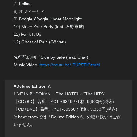
7) Falling
8) オフィーリア
9) Boogie Woogie Under Moonlight
10) Move Your Body (feat. 石野卓球)
11) Funk It Up
12) Ghost of Pain (G8 ver.)
先行配信中!「Side by Side (feat. Char)」
Music Video:
https://youtu.be/-PUP5TICzmM
■Deluxe Edition A
LIVE IN BUDOKAN ～The HOTEI～ “The HITS”
【CD+BD】品番: TYCT-69349 / 価格: 9,900円(税込)
【CD+DVD】品番: TYCT-69350 / 価格: 9,350円(税込)
※beat crazyでは「Deluxe Edition A」の取り扱いはござ
いません。