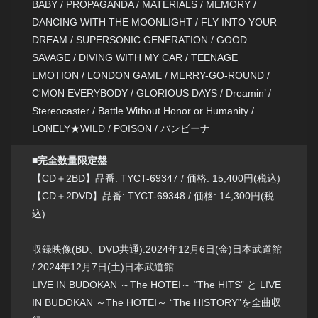
BABY / PROPAGANDA / MATERIALS / MEMORY /
DANCING WITH THE MOONLIGHT / FLY INTO YOUR
DREAM / SUPERSONIC GENERATION / GOOD
SAVAGE / DIVING WITH MY CAR / TEENAGE
EMOTION / LONDON GAME / MERRY-GO-ROUND /
C'MON EVERYBODY / GLORIOUS DAYS / Dreamin’ /
Stereocaster / Battle Without Honor or Humanity /
LONELY★WILD / POISON / バンビーナ
■完全数量限定盤
【CD＋2BD】品番: TYCT-69347 / 価格: 15,400円(税込)
【CD＋2DVD】品番: TYCT-69348 / 価格: 14,300円(税
込)
収録映像(BD、DVD共通):2024年12月6日(金)日本武道館
/ 2024年12月7日(土)日本武道館
LIVE IN BUDOKAN ～The HOTEI～ “The HITS” と LIVE
IN BUDOKAN ～The HOTEI～ “The HISTORY”を全曲収