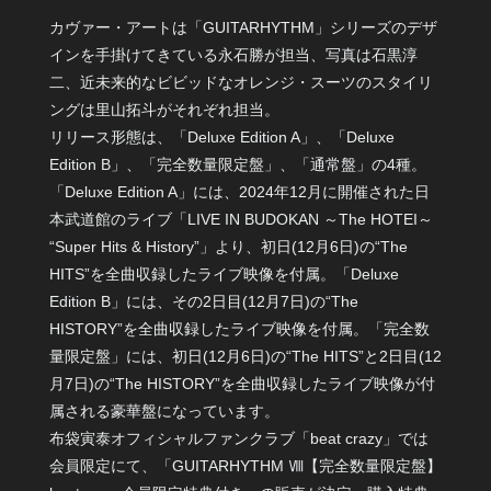
カヴァー・アートは「GUITARHYTHM」シリーズのデザ
インを手掛けてきている永石勝が担当、写真は石黒淳
二、近未来的なビビッドなオレンジ・スーツのスタイリ
ングは里山拓斗がそれぞれ担当。
リリース形態は、「Deluxe Edition A」、「Deluxe
Edition B」、「完全数量限定盤」、「通常盤」の4種。
「Deluxe Edition A」には、2024年12月に開催された日
本武道館のライブ「LIVE IN BUDOKAN ～The HOTEI～
“Super Hits & History”」より、初日(12月6日)の“The
HITS”を全曲収録したライブ映像を付属。「Deluxe
Edition B」には、その2日目(12月7日)の“The
HISTORY”を全曲収録したライブ映像を付属。「完全数
量限定盤」には、初日(12月6日)の“The HITS”と2日目(12
月7日)の“The HISTORY”を全曲収録したライブ映像が付
属される豪華盤になっています。
布袋寅泰オフィシャルファンクラブ「beat crazy」では
会員限定にて、「GUITARHYTHM Ⅷ【完全数量限定盤】