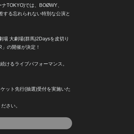
アリーナTOKYO)では、BOØWY、
が交差する忘れられない特別な公演と
劇場 大劇場(群馬)2Daysを皮切り
D TOUR」の開催が決定！
れ続けるライブパフォーマンス。
yにてチケット先行(抽選)受付を実施いた
ください。