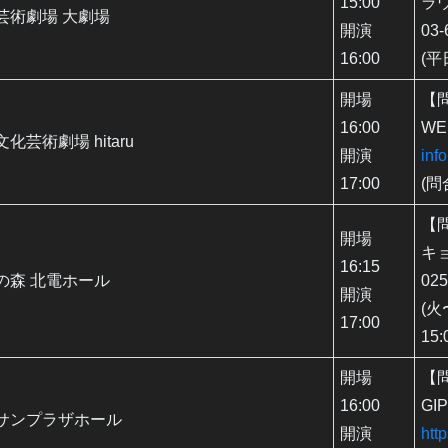
15:00
ラ
芸術劇場 大劇場
開演
03-
16:00
(平
開場
【
16:00
WES
化芸術劇場 hitaru
開演
inf
17:00
(
【
開場
キ
16:15
の森 北電ホール
025
開演
(火
17:00
15:
開場
【
16:00
GI
サンプラザホール
開演
htt