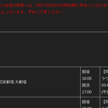
された会員の皆様へは、6月17日(水)の12時以降に申込いただ
場合もございます。予めご了承ください。
開場
【
16:00
ラ
芸術劇場 大劇場
開演
03-
17:00
(平
開場
【