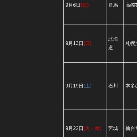
9月6日
(日)
群馬
高崎
北海
9月13日
(日)
札幌文
道
9月19日
(土)
石川
本多
9月22日
(火・休)
宮城
仙台