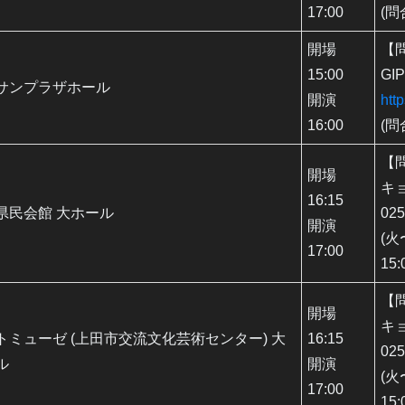
17:00
(
開場
【
15:00
GI
サンプラザホール
開演
htt
16:00
(
【
開場
キ
16:15
県民会館 大ホール
025
開演
(火
17:00
15:
【
開場
キ
トミューゼ (上田市交流文化芸術センター) 大
16:15
025
ル
開演
(火
17:00
15: