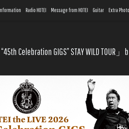
Information
Radio HOTEI
Message from HOTEI
Guitar
Extra Phot
6 “45th Celebration GIGS” STAY WILD T