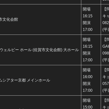
開場
【
16:15
キ
市文化会館
開演
082
17:00
(平
開場
【
16:15
G
 ウェルビー ホール (佐賀市文化会館) 大ホール
開演
098
17:00
(平
開場
【
16:00
キ
ムシアター京都 メインホール
開演
057
17:00
(平
開場
【
15:00
キ