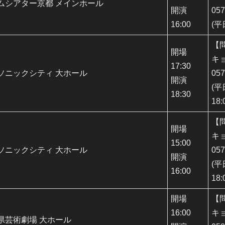
ムシアター京都 メインホール
開演
057
16:00
(平
【
開場
キ
17:30
ソニックシティ 大ホール
057
開演
(平
18:30
18:
【
開場
キ
15:00
ソニックシティ 大ホール
057
開演
(平
16:00
18:
開場
【
16:00
キ
県芸術劇場 大ホール