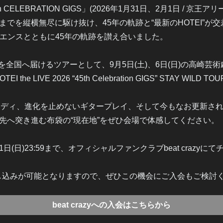
 CELEBRATION GIGS」(2026年1月31日、2月1日 / 京王
アまでを縦横無尽に駆け抜け、45年の軌跡と“最新のHOTEI”
エンスとともに45年の軌跡を讃え合いました。
の想いを全国へ届けるツアーとして、9月5日(土)、6日(日)の高崎芸術
he LIVE 2026 “45th Celebration GIGS” STAY WIL
ロディ、進化を止めないギタープレイ、そして今もなお更新さ
にその先へ突き進む布袋の“現在地”をぜひ会場で体感してください。
月21日(日)23:59まで、オフィシャルファンクラブbeat craz
お申し込みが可能となりますので、ぜひこの機会にご入会もご検討
beat crazyへの入会はこちらから