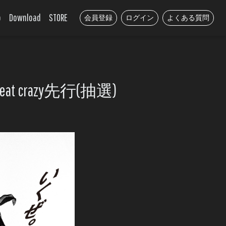
o
Download
STORE
会員登録
ログイン
よくある質問
OUR」beat crazy先行(抽選)