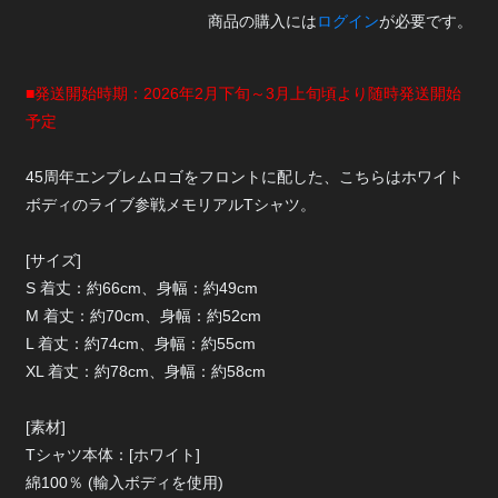
商品の購入には
ログイン
が必要です。
■発送開始時期：2026年2月下旬～3月上旬頃より随時発送開始
予定
45周年エンブレムロゴをフロントに配した、こちらはホワイト
ボディのライブ参戦メモリアルTシャツ。
[サイズ]
S 着丈：約66cm、身幅：約49cm
M 着丈：約70cm、身幅：約52cm
L 着丈：約74cm、身幅：約55cm
XL 着丈：約78cm、身幅：約58cm
[素材]
Tシャツ本体：[ホワイト]
綿100％ (輸入ボディを使用)