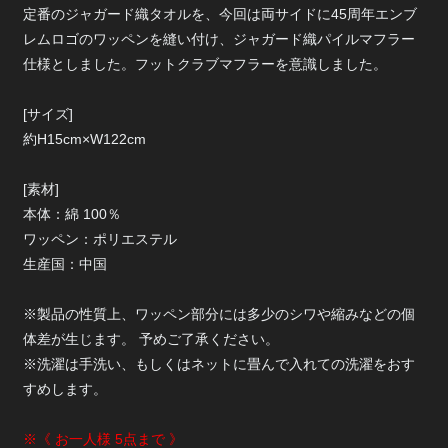
定番のジャガード織タオルを、今回は両サイドに45周年エンブ
レムロゴのワッペンを縫い付け、ジャガード織パイルマフラー
仕様としました。フットクラブマフラーを意識しました。
[サイズ]
約H15cm×W122cm
[素材]
本体：綿 100％
ワッペン：ポリエステル
生産国：中国
※製品の性質上、ワッペン部分には多少のシワや縮みなどの個
体差が生じます。 予めご了承ください。
※洗濯は手洗い、もしくはネットに畳んで入れての洗濯をおす
すめします。
※《 お一人様 5点まで 》