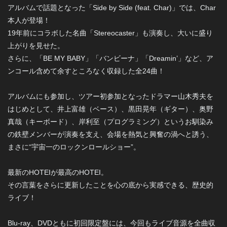
アルバムで話題となった「Side by Side (feat. Char)」では、Char
本人が登場！
19年前にコラボした名曲「Stereocaster」も演奏し、大いに盛り
上がりを見せた。
さらに、「BE MY BABY」「バンビーナ」「Dreamin’」など、ア
ンコール含めて余すところなく収録した全24曲！
アルバムにも参加し、ツアー初参加となったドラマー山木秀夫を
はじめとして、井上富雄（ベース）、黒田晃年（ギター）、奥野
真哉（キーボード）、岸利至（プログラミング）というお馴染み
の鉄壁メンバーが演奏を支え、会場を熱気と興奮の渦へと誘う、
まさに“宇宙一のロックンロールショー”。
最新のHOTEIが最高のHOTEI。
その言葉をさらに更新したことを心の底から実感できる、歴史的
ライブ！
Blu-ray、DVDともに初回限定盤には、今回もライブ音源を全曲収