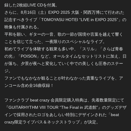
録した2枚組LIVE CDを付属。
さらに、8月16日（土）EXPO 2025 大阪・関西万博にて行われた
記念すべきライブ「TOMOYASU HOTEI “LIVE in EXPO 2025”」の
映像も付属される。
平和を願い、ギターの一音、歌の一節が国境や言葉を越えて響く
ことを信じて立った、一夜限りのスペシャルなライブ。
初めてライブを体験する観衆も多い中、「スリル」「さらば青春
の光」「POISON」など、オールタイムなセットリストに加え、日
が落ち、夕景が夜へと変化していく中での美しくも圧巻のステー
ジ。
ファンでもなかなか観ることが叶わなかった貴重なライブを、ア
ンコール含め全16曲収録！
ファンクラブ beat crazy 会員限定購入特典は、先着数量限定にて
『GUITARHYTHM VIII TOUR “The Final in 武道館”』のグッズデザ
インで採用されたロゴをあしらい特別にデザインされた「beat
crazy限定ライブパス＆ネックストラップ」が決定。