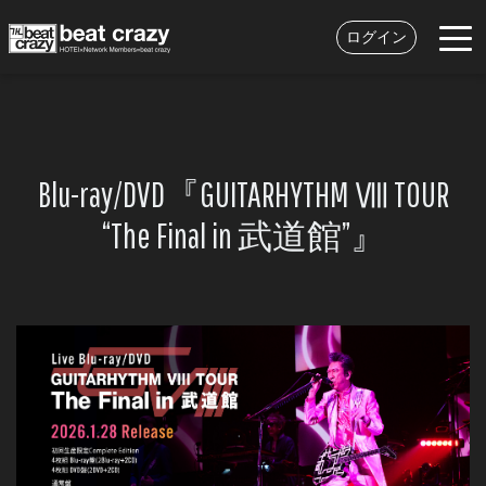
ログイン
Blu-ray/DVD『GUITARHYTHM Ⅷ TOUR
“The Final in 武道館”』